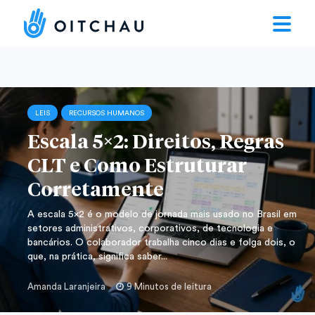
LEIS
RECURSOS HUMANOS
Escala 5×2: Direitos, Regras
CLT e Como Estruturar
Corretamente
A escala 5×2 é o modelo de jornada mais usado no Brasil em
setores administrativos, corporativos, de tecnologia e
bancários. O colaborador trabalha cinco dias e folga dois, o
que, na prática, significa saber...
Amanda Laranjeira
9 Minutos de leitura