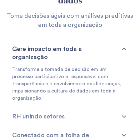
dados
Tome decisões ágeis com análises preditivas
em toda a organização
Gere impacto em toda a
organização
Transforme a tomada de decisão em um
processo participativo e responsável com
transparência e o envolvimento das lideranças,
impulsionando a cultura de dados em toda a
organização.
RH unindo setores
Auxilie na eficiência operacional com todas as
Conectado com a folha de
áreas da empresa. Gere insights assertivos de