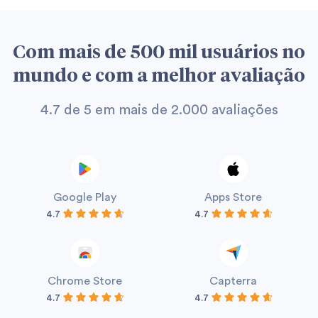
tirar análises e conclusões com uma perspectiva errada
dos dados pode ter o impacto reverso em sua
Com mais de 500 mil usuários no
operação. Por isso, todos os relatórios personalizados
são construídos com um especialista em B.I. da Oitchau.
mundo e com a melhor avaliação
4.7 de 5 em mais de 2.000 avaliações
Google Play
Apps Store
4.7
4.7
Chrome Store
Capterra
4.7
4.7