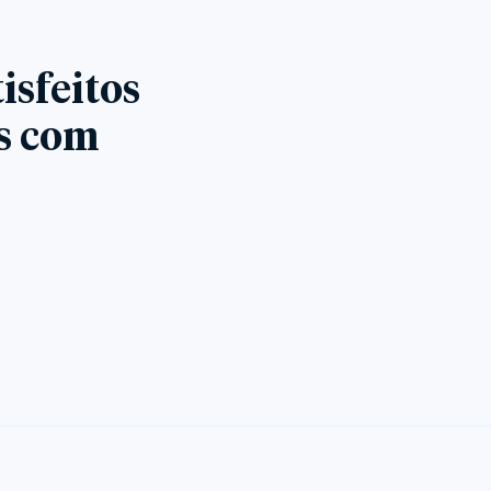
isfeitos
es com