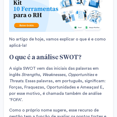
No artigo de hoje, vamos explicar o que é e como
aplicá-la!
O que é a análise SWOT?
A sigla SWOT vem das iniciais das palavras em
inglês
Strengths
,
Weaknesses
,
Opportunities
e
Threats
. Essas palavras, em português, significam:
Forças, Fraquezas, Oportunidades e Ameaças! E,
por esse motivo, é chamada também de análise
“FOFA”.
Como o próprio nome sugere, esse recurso de
gestão tem a função de avaliar os pontos fortes e