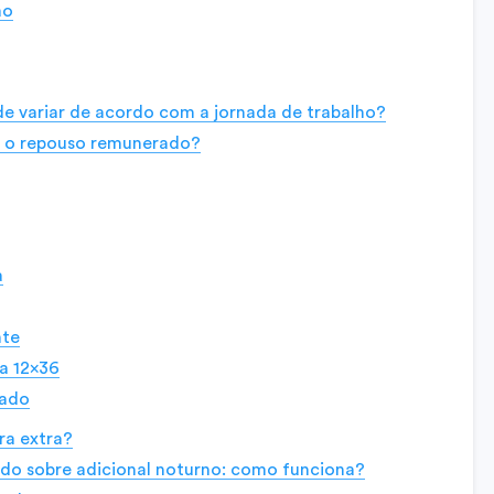
ão
 variar de acordo com a jornada de trabalho?
er o repouso remunerado?
a
nte
a 12×36
nado
ra extra?
o sobre adicional noturno: como funciona?