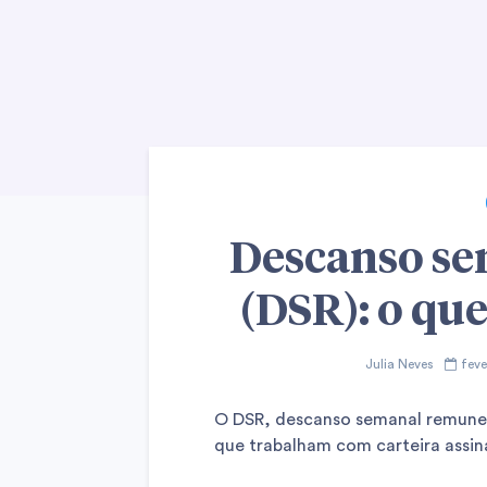
Descanso s
(DSR): o qu
Julia Neves
feve
O DSR, descanso semanal remuner
que trabalham com carteira assina