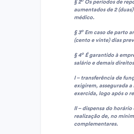
o
§ 2
Os períodos de repo
aumentados de 2 (duas)
médico.
o
§ 3
Em caso de parto an
(cento e vinte) dias prev
o
§ 4
É garantido à empre
salário e demais direitos
I – transferência de fu
exigirem, assegurada a
exercida, logo após o r
II – dispensa do horári
realização de, no mínim
complementares.