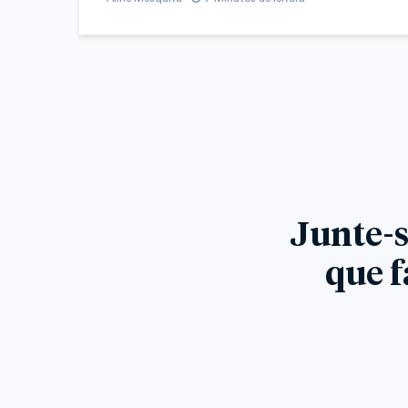
Junte-s
que f