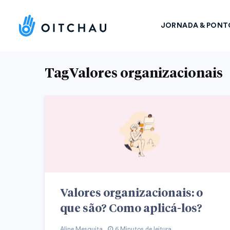
JORNADA & PONT
TagValores organizacionais
Valores organizacionais: o
que são? Como aplicá-los?
Aline Mesquita
6 Minutos de leitura