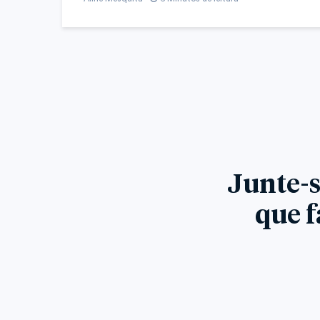
Junte-s
que f