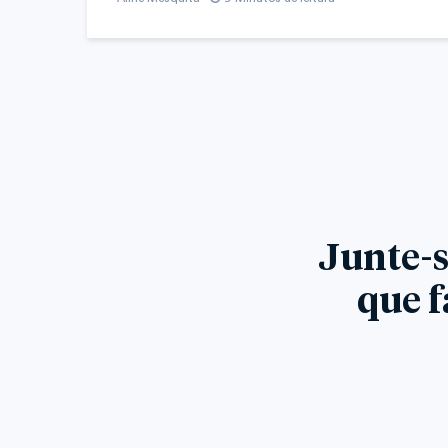
Junte-s
que f