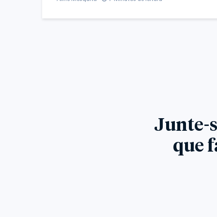
Junte-s
que f