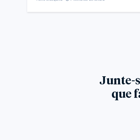
Junte-s
que f