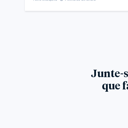
Junte-s
que f