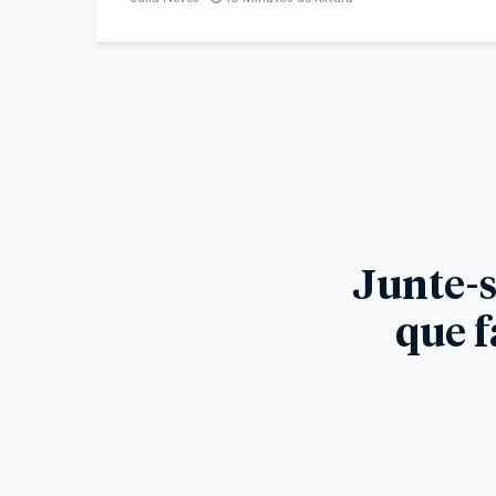
Junte-s
que f