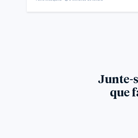
Junte-s
que f