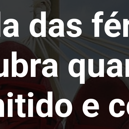
 das fér
bra quan
itido e 