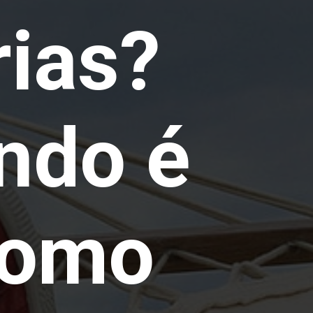
ias? 
do é 
como 