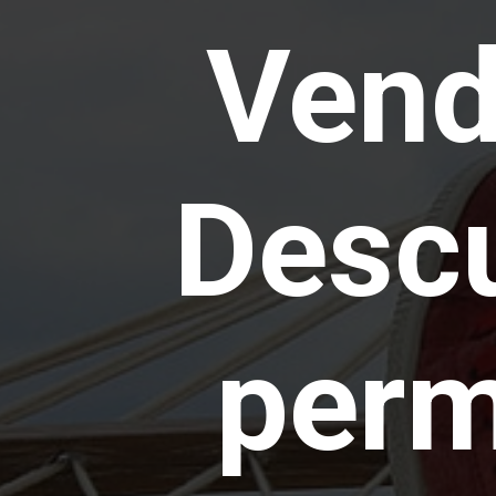
Venda
Descu
perm