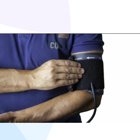
Opening
https://www.oitchau.com.br/blog/exame-admissional-por-que-deve-ser-feito/?utm_medium=organic&utm_source=blog&utm_campaign=webstorie&utm_content=exame_admissional