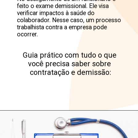
feito o exame demissional. Ele visa 
verificar impactos à saúde do 
colaborador. Nesse caso, um processo 
trabalhista contra a empresa pode 
ocorrer.
Guia prático com tudo o que 
você precisa saber sobre 
contratação e demissão:
Opening
https://lp.day.io/pt-br/ebook-contratacao-e-demissao?utm_medium=organic&utm_source=blog&utm_campaign=webstorie&utm_content=exame_admissional