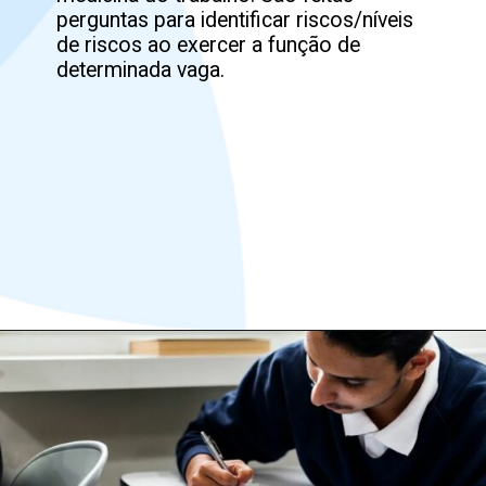
perguntas para identificar riscos/níveis 
de riscos ao exercer a função de 
determinada vaga.
Opening
https://www.oitchau.com.br/blog/exame-admissional-por-que-deve-ser-feito/?utm_medium=organic&utm_source=blog&utm_campaign=webstorie&utm_content=exame_admissional