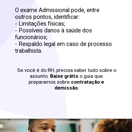
O exame Admissional pode, entre 
outros pontos, identificar:

- Limitações físicas;

- Possíveis danos à saúde dos 
funcionários;

- Respaldo legal em caso de processo 
trabalhista.
Se você é do RH, precisa saber tudo sobre o 
assunto. 
Baixe grátis
 o guia que 
preparamos sobre 
contratação e 
demissão.
Opening
https://lp.day.io/pt-br/ebook-contratacao-e-demissao?utm_medium=organic&utm_source=blog&utm_campaign=webstorie&utm_content=exame_admissional