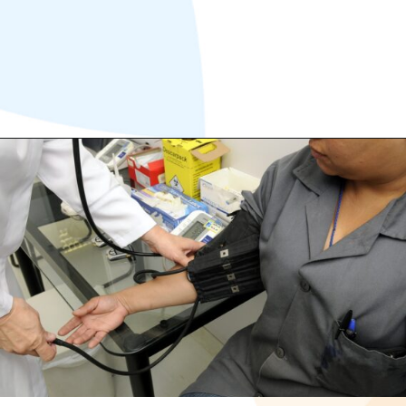
Opening
https://www.oitchau.com.br/blog/exame-admissional-por-que-deve-ser-feito/?utm_medium=organic&utm_source=blog&utm_campaign=webstorie&utm_content=exame_admissional