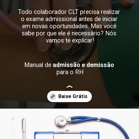
Todo colaborador CLT precisa realizar 
o exame admissional antes de iniciar 
em novas oportunidades. Mas você 
sabe por que ele é necessário? Nós 
vamos te explicar!
Manual de 
admissão e demissão
para o RH
Opening
https://lp.day.io/pt-br/ebook-contratacao-e-demissao?utm_medium=organic&utm_source=blog&utm_campaign=webstorie&utm_content=exame_admissional